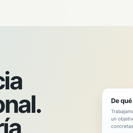
ia
onal.
De qué 
Trabajamo
ía
un objeti
concretas