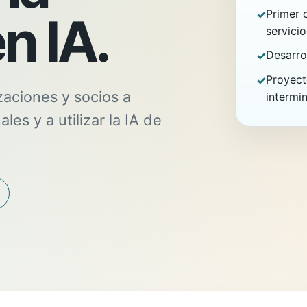
Primer 
n IA.
servicio
Desarro
Proyect
zaciones y socios a
intermi
les y a utilizar la IA de