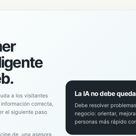
mer
ligente
eb.
La IA no debe queda
uda a los visitantes
 información correcta,
Debe resolver problema
r el siguiente paso
negocio: orientar, mejora
personas más rápido con
cine.de, una asesora