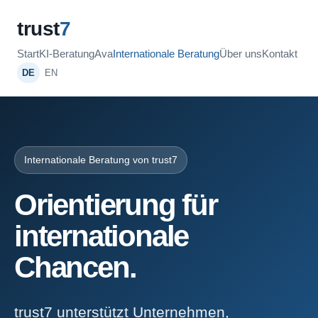
trust
7
Start
KI-Beratung
Ava
Internationale Beratung
Über uns
Kontakt
DE
EN
Internationale Beratung von trust7
Orientierung für
internationale
Chancen.
trust7 unterstützt Unternehmen,